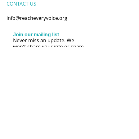
CONTACT​ US
info@reacheveryvoice.org
Join our mailing list
Never miss an update. We
won't share your info or spam
your inbox.
Subscribe Now
FOLLOW US